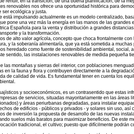
uede rehuir, en la transición, de una buena planificación, de la 
ntes renovables nos ofrece una oportunidad histórica para demo
 ser ecológica y justa.
se está impulsando actualmente es un modelo centralizado, bas
que pone una vez más la energía en las manos de las grandes 
trica Española para la venta y distribución a grandes distancia
transporte y la transformación.
s de alto valor agrícola, concepto que choca frontalmente con l
tura, y la soberanía alimentaría, que ya está sometida a muchas 
os heredado como fuente de sostenibilidad ambiental, social, a
ste sentido, las instalaciones renovables de medida pequeña tie
de las montañas y sierras del interior, con poblaciones mengu
s en la fauna y flora y contribuyen directamente a la degradaci
da de calidad de vida. Es fundamental tener en cuenta los equilib
biental.
sajísticos y socioeconómicos, es un contrasentido que estas in
 empresas de servicios, situadas mayoritariamente en las áreas l
onados) y áreas periurbanas degradadas, para instalar equipac
os de edificios - públicos y privados - y solares sin uso, así c
s de inversión la propuesta de desarrollo de las nuevas instal
ando suelos más baratos para maximizar beneficios. De este mo
vocación tradicional, el cultivo; puesto que difícilmente podrán