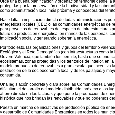
Urge una buena planificación y ordenación territorial desde la
protegidas por la preservación de la biodiversidad y la sobera
como administración local más próxima y conocedora del territor
Hace falta la implicación directa de todas administraciones pú
energéticas locales (CEL) o las comunidades energéticas de re
para proyectos de renovables del espacio de infraestructuras pú
futuro de producción energética, en manos de las personas, con
implicación social y generando soberanía energética.
Por todo esto, las organizaciones y grupos del territorio valen
Ecológica y el Reto Demográfico (con infraestructuras como la 
Govern Valencià, que también los permite, hasta que se priorice
ecosistemas, zonas protegidas y los territorios de interior, e
modelo propuesto de renovables a gran escala que incentiva la b
destrucción de la socioeconomía local y de los paisajes, y ma
consumida.
Una legislación concreta y clara sobre las Comunidades Energétic
dificultan el desarrollo del modelo distribuido, próximo a los
ahorro directo en las facturas y que pone la producción de en
histórica que nos brindan las renovables y que no podemos de
Puesta en marcha de iniciativas de producción pública de energ
y desarrollo de Comunidades Energéticas en todos los municipio