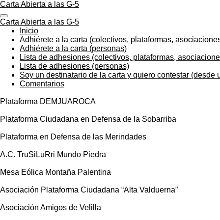
Carta Abierta a las G-5
Ir
al
Carta Abierta a las G-5
contenido
Inicio
principal
Adhiérete a la carta (colectivos, plataformas, asociacione
Adhiérete a la carta (personas)
Lista de adhesiones (colectivos, plataformas, asociacione
Lista de adhesiones (personas)
Soy un destinatario de la carta y quiero contestar (desde u
Comentarios
Plataforma DEMJUAROCA
Plataforma Ciudadana en Defensa de la Sobarriba
Plataforma en Defensa de las Merindades
A.C. TruSiLuRri Mundo Piedra
Mesa Eólica Montaña Palentina
Asociación Plataforma Ciudadana “Alta Valduerna”
Asociación Amigos de Velilla