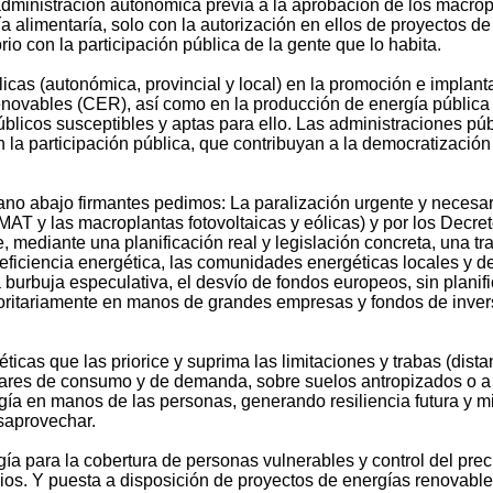
 administración autonómica previa a la aprobación de los macro
nía alimentaría, solo con la autorización en ellos de proyectos
io con la participación pública de la gente que lo habita.
blicas (autonómica, provincial y local) en la promoción e impla
novables (CER), así como en la producción de energía pública d
blicos susceptibles y aptas para ello. Las administraciones púb
 la participación pública, que contribuyan a la democratizació
ciano abajo firmantes pedimos: La paralización urgente y necesar
MAT y las macroplantas fotovoltaicas y eólicas) y por los Decre
, mediante una planificación real y legislación concreta, una tr
n la eficiencia energética, las comunidades energéticas locales
urbuja especulativa, el desvío de fondos europeos, sin planifica
yoritariamente en manos de grandes empresas y fondos de invers
as que las priorice y suprima las limitaciones y trabas (distanc
 lugares de consumo y de demanda, sobre suelos antropizados o a
ergía en manos de las personas, generando resiliencia futura y
saprovechar.
ía para la cobertura de personas vulnerables y control del prec
s. Y puesta a disposición de proyectos de energías renovables t