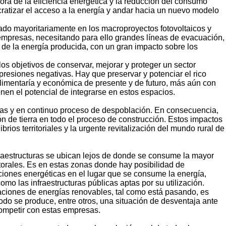
mejora de la eficiencia energética y la reducción del consumo
cratizar el acceso a la energía y andar hacia un nuevo modelo
ado mayoritariamente en los macroproyectos fotovoltaicos y
empresas, necesitando para ello grandes líneas de evacuación,
s de la energía producida, con un gran impacto sobre los
os objetivos de conservar, mejorar y proteger un sector
presiones negativas. Hay que preservar y potenciar el rico
limentaría y económica de presente y de futuro, más aún con
nen el potencial de integrarse en estos espacios.
adas y en continuo proceso de despoblación. En consecuencia,
ón de tierra en todo el proceso de construcción. Estos impactos
rios territoriales y la urgente revitalización del mundo rural de
fraestructuras se ubican lejos de donde se consume la mayor
itorales. Es en estas zonas donde hay posibilidad de
iones energéticas en el lugar que se consume la energía,
omo las infraestructuras públicas aptas por su utilización.
aciones de energías renovables, tal como está pasando, es
do se produce, entre otros, una situación de desventaja ante
 competir con estas empresas.