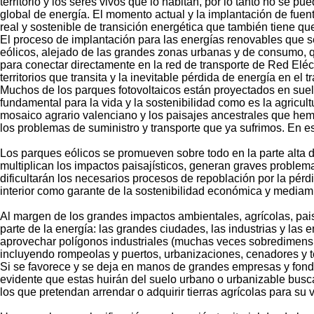
territorio y los seres vivos que lo habitan, por lo tanto no se p
global de energía. El momento actual y la implantación de fue
real y sostenible de transición energética que también tiene que
El proceso de implantación para las energías renovables que 
eólicos, alejado de las grandes zonas urbanas y de consumo, 
para conectar directamente en la red de transporte de Red Eléc
territorios que transita y la inevitable pérdida de energía en el 
Muchos de los parques fotovoltaicos están proyectados en suelo
fundamental para la vida y la sostenibilidad como es la agricul
mosaico agrario valenciano y los paisajes ancestrales que hem
los problemas de suministro y transporte que ya sufrimos. En e
Los parques eólicos se promueven sobre todo en la parte alta 
multiplican los impactos paisajísticos, generan graves problema
dificultarán los necesarios procesos de repoblación por la pérdi
interior como garante de la sostenibilidad económica y mediam
Al margen de los grandes impactos ambientales, agrícolas, pai
parte de la energía: las grandes ciudades, las industrias y las
aprovechar polígonos industriales (muchas veces sobredimensi
incluyendo rompeolas y puertos, urbanizaciones, cenadores y tech
Si se favorece y se deja en manos de grandes empresas y fondo
evidente que estas huirán del suelo urbano o urbanizable busc
los que pretendan arrendar o adquirir tierras agrícolas para su 