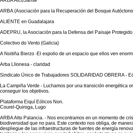
ARBA AlcoSanse
ARBA (Asociación para la Recuperación del Bosque Autóctono
ALIENTE en Guadalajara
ADEPRU, la Asociación para la Defensa del Paisaje Protegido 
Colectivo do Vento (Galicia)
A Noitiña Bierzo -El expolio de un espacio que ellos ven eno
Arba Llïonesa - claridad
Sindicato Único de Trabajadores SOLIDARIDAD OBRERA - Eóli
La Campiña Verde - Luchamos por una transición energética orde
conseguir los objetivos.
Plataforma Eiquí Eólicos Non.
Courel-Quiroga, Lugo
ARBA Alto Palancia. -
Nos encontramos en un momento de crisis 
biodiversidad que no para. Este contexto nos obliga, de manera
despliegue de las infraestructuras de fuentes de energía renov