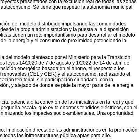
proyectos presentados con la exclusión real de todas las zonas
 de autoconsumo. Se tiene que respetar la autonomía municipal
ntación del modelo distribuido impulsando las comunidades
esde la propia administración y la puesta a la disposición
licas tienen un reto importantísimo para desarrollar el modelo
n de la energía y el consumo de proximidad potenciando la
ia del modelo planteado por el Ministerio para la Transición
tos leyes 14/2020 de 7 de agosto y 1/2022 de 14 de abril del
ansición energética basada en el ahorro, el respecto a los
 y de renovables (CEL y CER) y el autoconsumo, rechazando el
ción territorial, sin participación ciudadana, con la
ión, y alejado de donde se pide la mayor parte de la energía
ia, potencia o la conexión de las iniciativas en la red) y que
 pequeña escala, que evita enormes tendidos eléctricos, con el
 minimizando los impactes socio-ambientales. Una oportunidad
io. Implicación directa de las administraciones en la promoción
odas las infraestructuras pública aptas para ello.